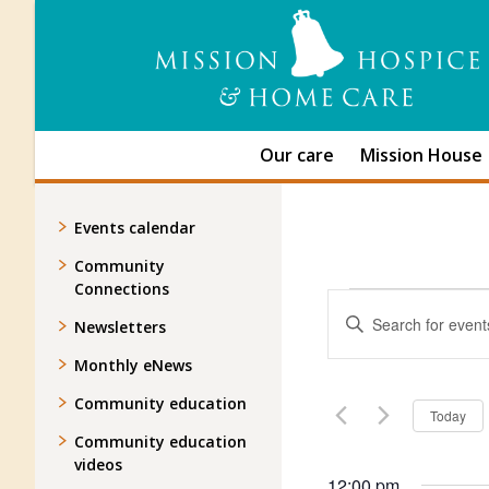
Our care
Mission House
Events calendar
Community
Connections
Events
Events
Enter
Search
Newsletters
for
Keyword.
and
Search
Monthly eNews
May
Views
for
Navigation
Community education
Events
20,
Today
by
Community education
2022
Keyword.
videos
12:00 pm