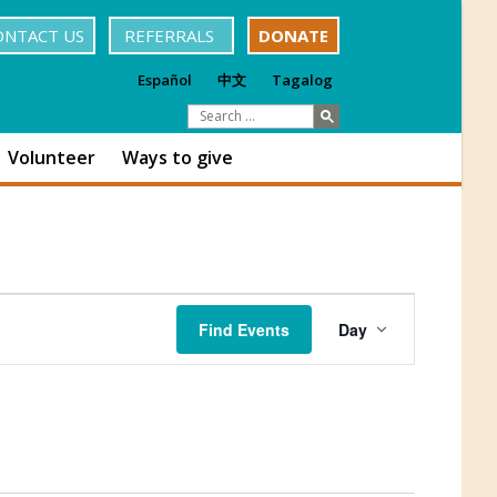
ONTACT US
REFERRALS
DONATE
Español
中文
Tagalog
Volunteer
Ways to give
Event
Find Events
Day
Views
Navigation