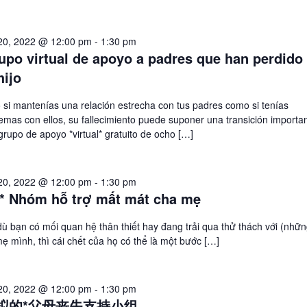
20, 2022 @ 12:00 pm
-
1:30 pm
upo virtual de apoyo a padres que han perdido
hijo
 si mantenías una relación estrecha con tus padres como si tenías
emas con ellos, su fallecimiento puede suponer una transición importan
grupo de apoyo *virtual* gratuito de ocho […]
20, 2022 @ 12:00 pm
-
1:30 pm
* Nhóm hỗ trợ mất mát cha mẹ
ù bạn có mối quan hệ thân thiết hay đang trải qua thử thách với (nhữn
ẹ mình, thì cái chết của họ có thể là một bước […]
20, 2022 @ 12:00 pm
-
1:30 pm
虚拟的*父母丧失支持小组