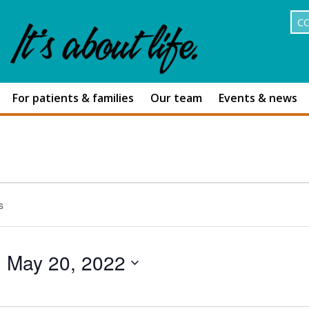
C
For patients & families
Our team
Events & news
May 20, 2022
Select
date.