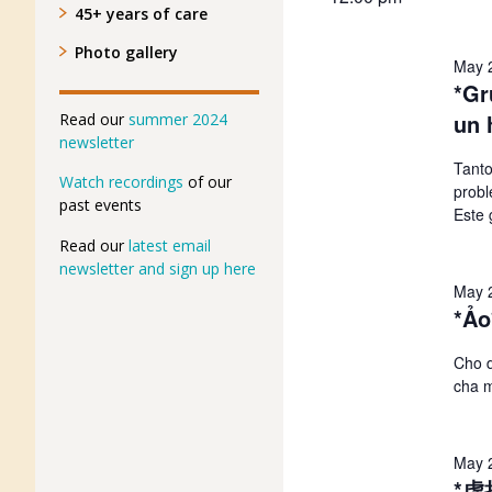
45+ years of care
Photo gallery
May 
*Gr
un 
Read our
summer 2024
newsletter
Tanto
Watch recordings
of our
probl
past events
Este 
Read our
latest email
newsletter and sign up here
May 
*Ảo
Cho d
cha m
May 
*