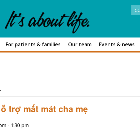
C
For patients & families
Our team
Events & news
.
ỗ trợ mất mát cha mẹ
 pm
-
1:30 pm