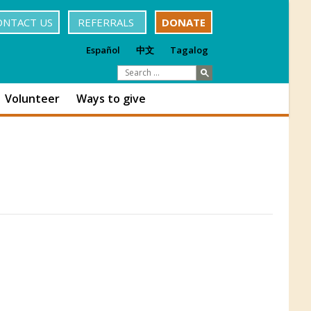
ONTACT US
REFERRALS
DONATE
Español
中文
Tagalog
Volunteer
Ways to give