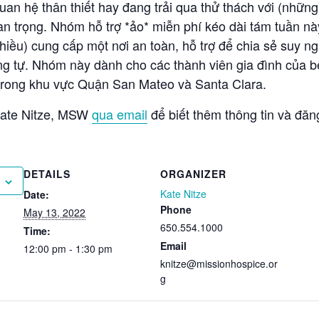
an hệ thân thiết hay đang trải qua thử thách với (những)
n trọng. Nhóm hỗ trợ *ảo* miễn phí kéo dài tám tuần nà
chiều) cung cấp một nơi an toàn, hỗ trợ để chia sẻ suy 
ng tự. Nhóm này dành cho các thành viên gia đình của 
trong khu vực Quận San Mateo và Santa Clara.
 Kate Nitze, MSW
qua email
để biết thêm thông tin và đă
DETAILS
ORGANIZER
Kate Nitze
Date:
Phone
May 13, 2022
650.554.1000
Time:
Email
12:00 pm - 1:30 pm
knitze@missionhospice.or
g