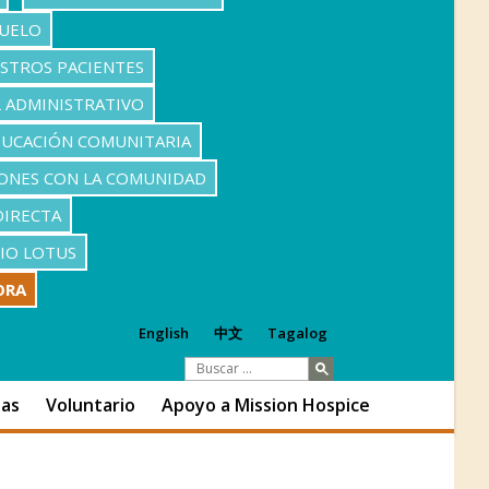
DUELO
ESTROS PACIENTES
 ADMINISTRATIVO
UCACIÓN COMUNITARIA
ONES CON LA COMUNIDAD
DIRECTA
IO LOTUS
ORA
English
中文
Tagalog
ias
Voluntario
Apoyo a Mission Hospice