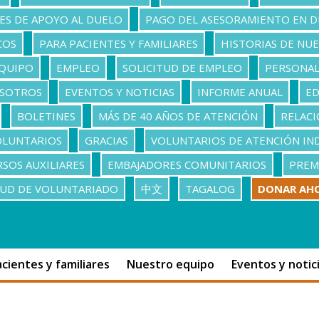
ES DE APOYO AL DUELO
PAGO DEL ASESORAMIENTO EN 
COS
PARA PACIENTES Y FAMILIARES
HISTORIAS DE NU
QUIPO
EMPLEO
SOLICITUD DE EMPLEO
PERSONAL
OSOTROS
EVENTOS Y NOTICIAS
INFORME ANUAL
ED
BOLETINES
MÁS DE 40 AÑOS DE ATENCIÓN
RELACI
OLUNTARIOS
GRACIAS
VOLUNTARIOS DE ATENCIÓN IN
SOS AUXILIARES
EMBAJADORES COMUNITARIOS
PREM
TUD DE VOLUNTARIADO
中文
TAGALOG
DONAR AH
cientes y familiares
Nuestro equipo
Eventos y notic