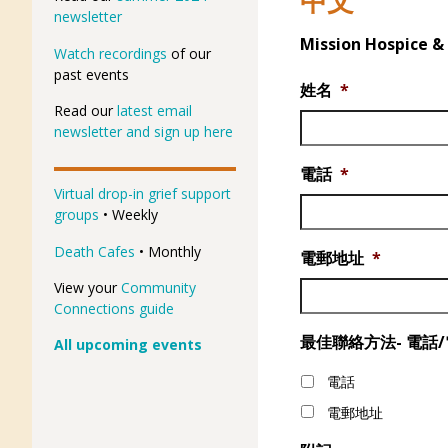
中文
newsletter
Mission Hosp
Watch recordings
of our
past events
姓名
*
Read our
latest email
newsletter and sign up here
電話
*
Virtual drop-in grief support
groups
• Weekly
Death Cafes
• Monthly
電郵地址
*
View your
Community
Connections guide
最佳聯絡方法- 電話
All upcoming events
電話
電郵地址