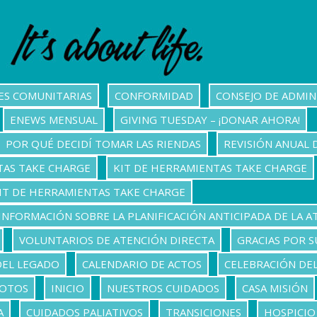
ES COMUNITARIAS
CONFORMIDAD
CONSEJO DE ADMIN
ENEWS MENSUAL
GIVING TUESDAY – ¡DONAR AHORA!
POR QUÉ DECIDÍ TOMAR LAS RIENDAS
REVISIÓN ANUAL 
TAS TAKE CHARGE
KIT DE HERRAMIENTAS TAKE CHARGE
IT DE HERRAMIENTAS TAKE CHARGE
INFORMACIÓN SOBRE LA PLANIFICACIÓN ANTICIPADA DE LA A
VOLUNTARIOS DE ATENCIÓN DIRECTA
GRACIAS POR S
DEL LEGADO
CALENDARIO DE ACTOS
CELEBRACIÓN DEL
FOTOS
INICIO
NUESTROS CUIDADOS
CASA MISIÓN
A
CUIDADOS PALIATIVOS
TRANSICIONES
HOSPICIO